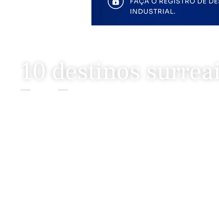
10 destinos surrea
Home
Colunas
10 Destinos Surreais Ao Redor Do Mundo