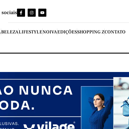
 sociais
A
BELEZA
LIFESTYLE
NOIVA
EDIÇÕES
SHOPPING Z
CONTATO