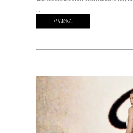
...
LER MAIS...