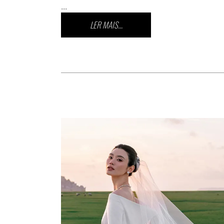
...
LER MAIS...