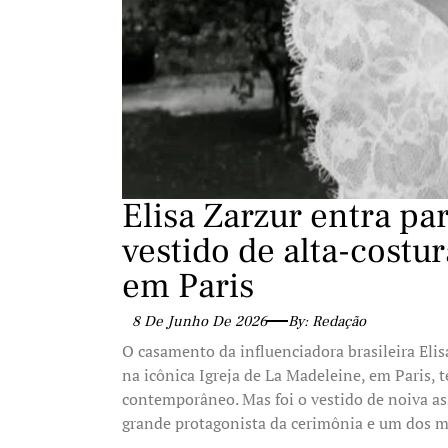
Elisa Zarzur entra pa
vestido de alta-cost
em Paris
8 De Junho De 2026
By: Redação
O casamento da influenciadora brasileira Eli
na icônica Igreja de La Madeleine, em Paris,
contemporâneo. Mas foi o vestido de noiva as
grande protagonista da cerimônia e um dos