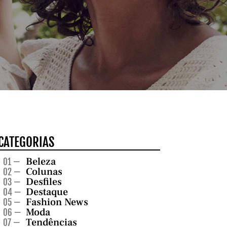
CATEGORIAS
Beleza
01 —
Colunas
02 —
Desfiles
03 —
Destaque
04 —
Fashion News
05 —
Moda
06 —
Tendências
07 —