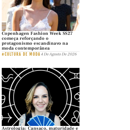
Copenhagen Fashion Week SS27
começa reforçando o
protagonismo escandinavo na
moda contemporânea
#CULTURA DE MODA
4 De Agosto De 2026
Astrologia: Cansaço, maturidade e