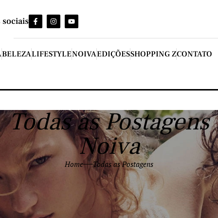
 sociais
A
BELEZA
LIFESTYLE
NOIVA
EDIÇÕES
SHOPPING Z
CONTATO
Todas as Postagens
Noiva
Home
Todas as Postagens