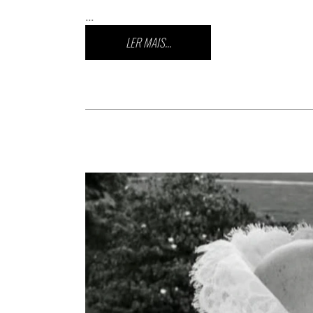
...
LER MAIS...