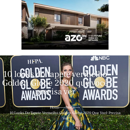
10 looks do tapete vermelho
Golden Globe 2020 que você
precisa ver
Home
Moda
10 Looks Do Tapete Vermelho Golden Globe 2020 Que Você Precisa
Ver