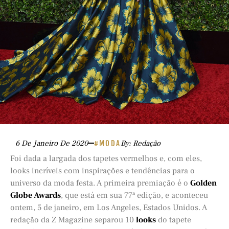
6 De Janeiro De 2020
#MODA
By: Redação
Foi dada a largada dos tapetes vermelhos e, com eles,
looks incríveis com inspirações e tendências para o
universo da moda festa. A primeira premiação é o
Golden
Globe Awards
, que está em sua 77ª edição, e aconteceu
ontem, 5 de janeiro, em Los Angeles, Estados Unidos. A
redação da Z Magazine separou 10
looks
do tapete