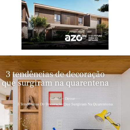
3 tendências de decoração
que surgiram na quarentena
Home
Decor
3 Tendências De Decoração Que Surgiram Na Quarentena