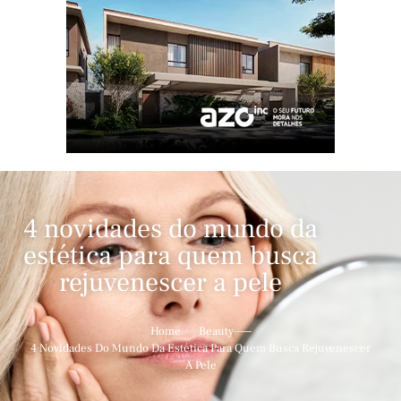
4 novidades do mundo da
estética para quem busca
rejuvenescer a pele
Home
Beauty
4 Novidades Do Mundo Da Estética Para Quem Busca Rejuvenescer
A Pele