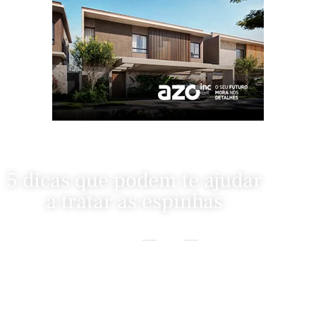
5 dicas que podem te ajudar
a tratar as espinhas
Home
Beauty
5 Dicas Que Podem Te Ajudar A Tratar As Espinhas