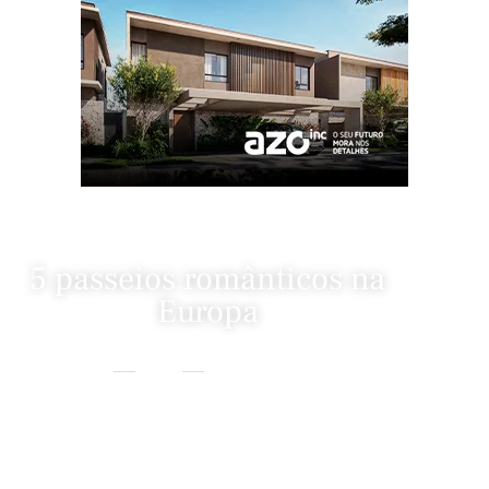
5 passeios românticos na
Europa
Home
Cultura
5 Passeios Românticos Na Europa