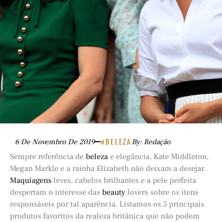
6 De Novembro De 2019
#BELEZA
By: Redação
Sempre referência de
beleza
e elegância, Kate Middleton,
Megan Markle e a rainha Elizabeth não deixam a desejar.
Maquiagens
leves, cabelos brilhantes e a pele perfeita
despertam o interesse das
beauty
lovers sobre os itens
responsáveis por tal aparência. Listamos os 5 principais
produtos favoritos da realeza britânica que não podem