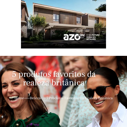
5 produtos favoritos da
realeza britânica
Home
Beleza
5 Produtos Favoritos Da Realeza Britânica