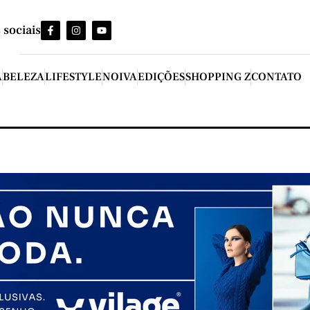
 sociais
A
BELEZA
LIFESTYLE
NOIVA
EDIÇÕES
SHOPPING Z
CONTATO