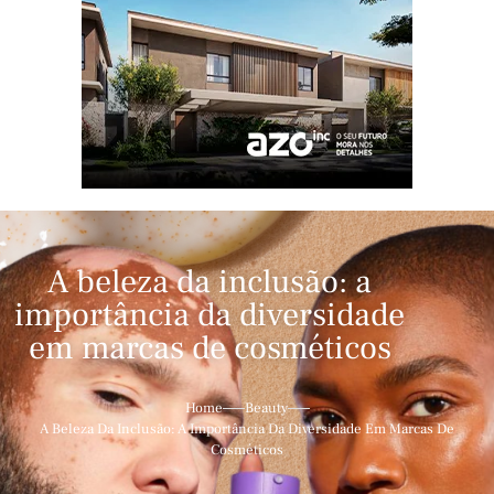
A beleza da inclusão: a
importância da diversidade
em marcas de cosméticos
Home
Beauty
A Beleza Da Inclusão: A Importância Da Diversidade Em Marcas De
Cosméticos