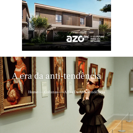
A era da anti-tendência
Home
Colunas
A Era Da Anti-Tendência