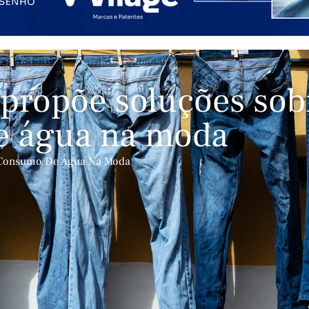
propõe soluções sob
e água na moda
O Consumo De Água Na Moda