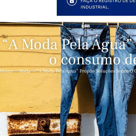
“A Moda Pela Água” 
o consumo d
Home
Moda
“A Moda Pela Água” Propõe Soluções Sobre 