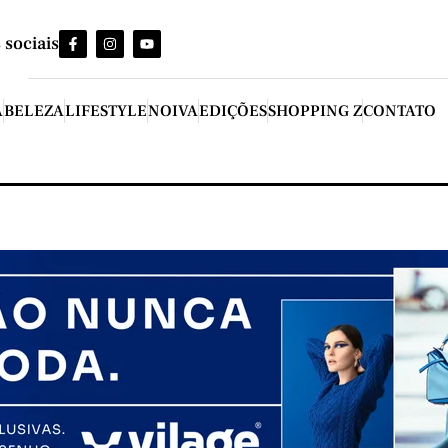
 sociais
A
BELEZA
LIFESTYLE
NOIVA
EDIÇÕES
SHOPPING Z
CONTATO