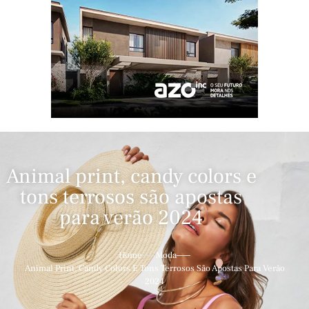
Animal print, candy colors e
tons terrosos são apostas
para verão 2024
Home
Moda
Animal Print, Candy Colors E Tons Terrosos São Apostas Para Verão
2024