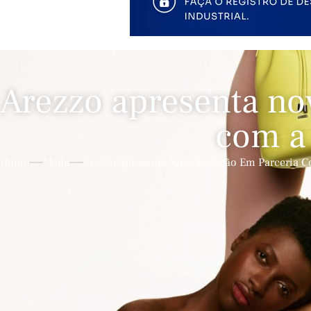
Arezzo apresenta no
com a
Home
Moda
Arezzo Apresenta Nova Coleção Em Parceria 