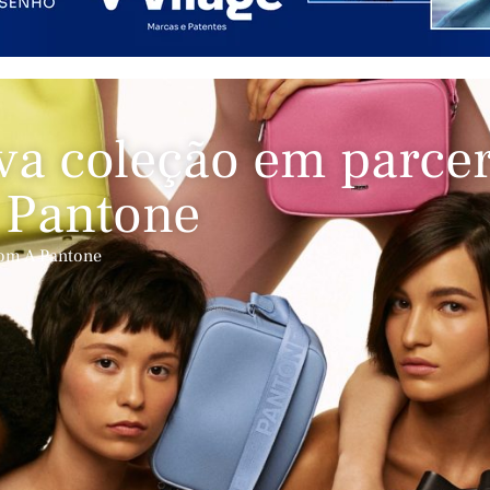
va coleção em parcer
 Pantone
Com A Pantone