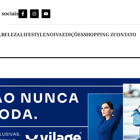
 sociais
A
BELEZA
LIFESTYLE
NOIVA
EDIÇÕES
SHOPPING Z
CONTATO