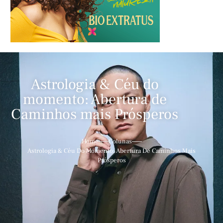
Astrologia & Céu do
momento: Abertura de
Caminhos mais Prósperos
Home
Colunas
Astrologia & Céu Do Momento: Abertura De Caminhos Mais
Prósperos