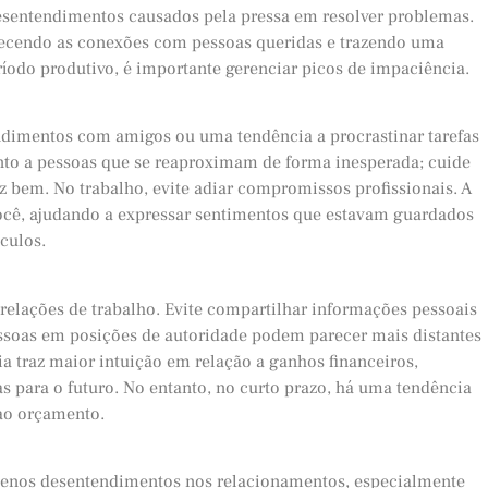
esentendimentos causados pela pressa em resolver problemas.
talecendo as conexões com pessoas queridas e trazendo uma
ríodo produtivo, é importante gerenciar picos de impaciência.
endimentos com amigos ou uma tendência a procrastinar tarefas
nto a pessoas que se reaproximam de forma inesperada; cuide
z bem. No trabalho, evite adiar compromissos profissionais. A
ocê, ajudando a expressar sentimentos que estavam guardados
nculos.
relações de trabalho. Evite compartilhar informações pessoais
ssoas em posições de autoridade podem parecer mais distantes
a traz maior intuição em relação a ganhos financeiros,
s para o futuro. No entanto, no curto prazo, há uma tendência
 ao orçamento.
quenos desentendimentos nos relacionamentos, especialmente