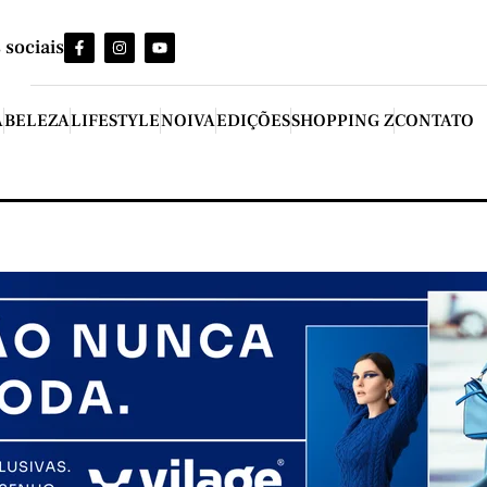
 sociais
A
BELEZA
LIFESTYLE
NOIVA
EDIÇÕES
SHOPPING Z
CONTATO