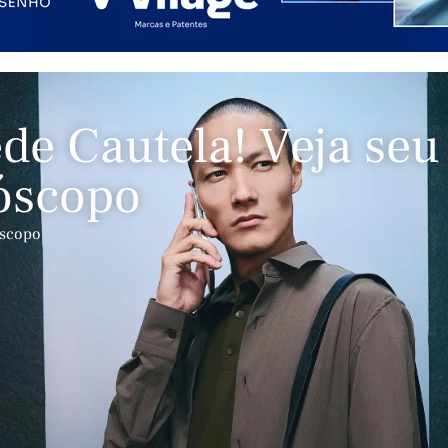
ede Cautela! Veja seu
óscopo
óscopo