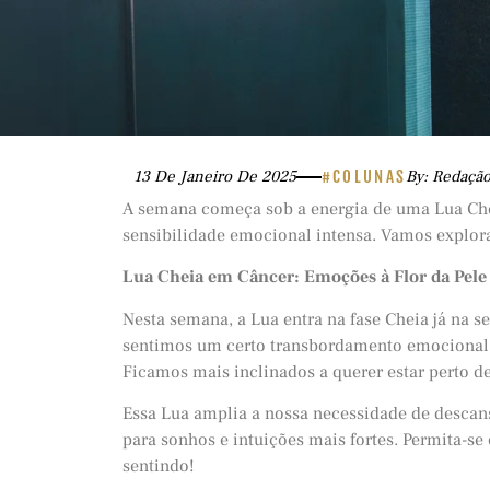
13 De Janeiro De 2025
#COLUNAS
By: Redaçã
A semana começa sob a energia de uma Lua Ch
sensibilidade emocional intensa. Vamos explor
Lua Cheia em Câncer: Emoções à Flor da Pele
Nesta semana, a Lua entra na fase Cheia já na s
sentimos um certo transbordamento emocional;
Ficamos mais inclinados a querer estar perto 
Essa Lua amplia a nossa necessidade de desca
para sonhos e intuições mais fortes. Permita-s
sentindo!