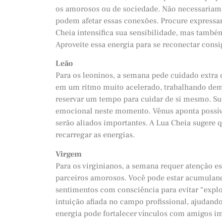
os amorosos ou de sociedade. Não necessariame
podem afetar essas conexões. Procure express
Cheia intensifica sua sensibilidade, mas tam
Aproveite essa energia para se reconectar con
Leão
Para os leoninos, a semana pede cuidado extra 
em um ritmo muito acelerado, trabalhando dema
reservar um tempo para cuidar de si mesmo. S
emocional neste momento. Vênus aponta possíve
serão aliados importantes. A Lua Cheia sugere
recarregar as energias.
Virgem
Para os virginianos, a semana requer atenção e
parceiros amorosos. Você pode estar acumuland
sentimentos com consciência para evitar “expl
intuição afiada no campo profissional, ajudando
energia pode fortalecer vínculos com amigos im