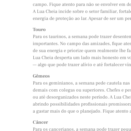
campo. Fique atento para não se envolver em d
A Lua Cheia incide sobre o setor familiar, for
energia de proteção ao lar. Apesar de ser um pe
Touro
Para os taurinos, a semana pode trazer desent
importantes. No campo das amizades, fique ate
de sua energia e priorize quem realmente lhe fa
Lua Cheia desperta um lado mais honesto em v
— algo que pode trazer alívio e até fortalecer ví
Gêmeos
Para os geminianos, a semana pede cautela nas 
demais com colegas ou superiores. Chefes e pe
ou até desorganizados neste período. A Lua Chei
abrindo possibilidades profissionais promissora
a gastar mais do que o planejado. Fique atento
Câncer
Para os cancerianos, a semana pode trazer pe