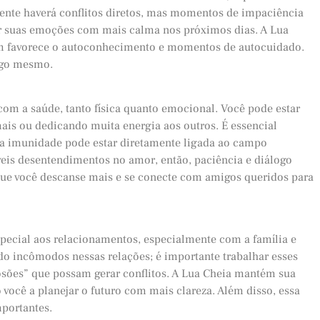
nte haverá conflitos diretos, mas momentos de impaciência
ar suas emoções com mais calma nos próximos dias. A Lua
bém favorece o autoconhecimento e momentos de autocuidado.
sigo mesmo.
com a saúde, tanto física quanto emocional. Você pode estar
is ou dedicando muita energia aos outros. É essencial
ua imunidade pode estar diretamente ligada ao campo
is desentendimentos no amor, então, paciência e diálogo
 que você descanse mais e se conecte com amigos queridos para
special aos relacionamentos, especialmente com a família e
o incômodos nessas relações; é importante trabalhar esses
osões” que possam gerar conflitos. A Lua Cheia mantém sua
 você a planejar o futuro com mais clareza. Além disso, essa
portantes.