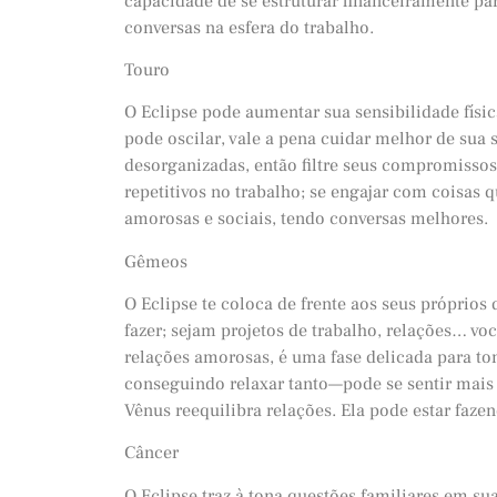
capacidade de se estruturar financeiramente pa
conversas na esfera do trabalho.
Touro
O Eclipse pode aumentar sua sensibilidade físi
pode oscilar, vale a pena cuidar melhor de sua 
desorganizadas, então filtre seus compromissos
repetitivos no trabalho; se engajar com coisas q
amorosas e sociais, tendo conversas melhores.
Gêmeos
O Eclipse te coloca de frente aos seus próprios
fazer; sejam projetos de trabalho, relações… vo
relações amorosas, é uma fase delicada para t
conseguindo relaxar tanto—pode se sentir mais 
Vênus reequilibra relações. Ela pode estar faze
Câncer
O Eclipse traz à tona questões familiares em s