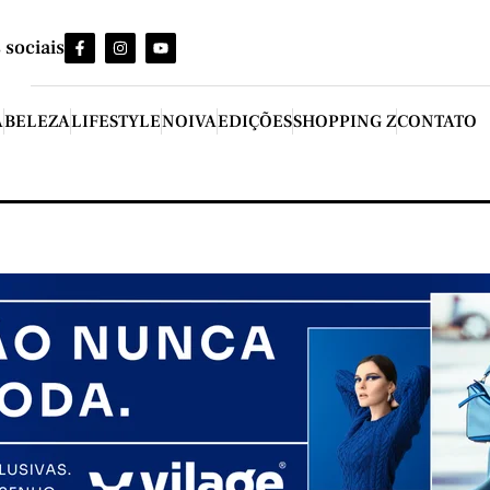
 sociais
A
BELEZA
LIFESTYLE
NOIVA
EDIÇÕES
SHOPPING Z
CONTATO