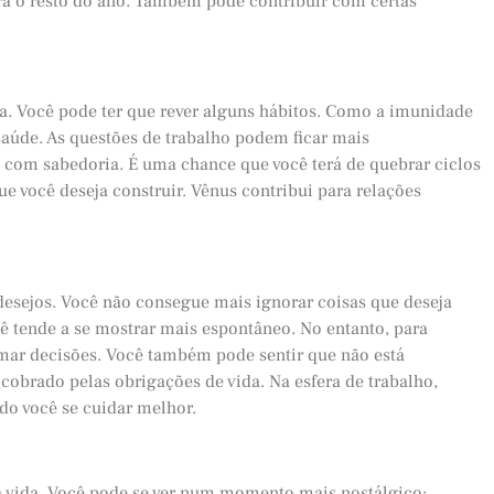
ra o resto do ano. Também pode contribuir com certas
ca. Você pode ter que rever alguns hábitos. Como a imunidade
saúde. As questões de trabalho podem ficar mais
 com sabedoria. É uma chance que você terá de quebrar ciclos
ue você deseja construir. Vênus contribui para relações
 desejos. Você não consegue mais ignorar coisas que deseja
cê tende a se mostrar mais espontâneo. No entanto, para
omar decisões. Você também pode sentir que não está
cobrado pelas obrigações de vida. Na esfera de trabalho,
ndo você se cuidar melhor.
ua vida. Você pode se ver num momento mais nostálgico;