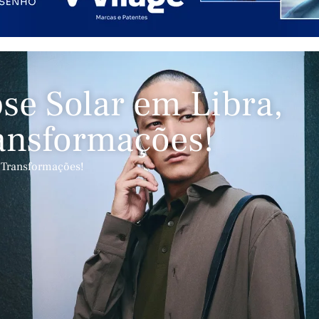
pse Solar em Libra,
ansformações!
s Transformações!