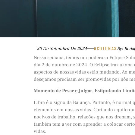
30 De Setembro De 2024
#COLUNAS
By: Reda
Nessa semana, temos um poderoso Eclipse Solar
dia 2 de outubro de 2024. O Eclipse traz à tona
aspectos de nossas vidas estão mudando. Ao 
desejamos precisam ser promovidas por nós m
Momento de Pesar e Julgar, Estipulando Limit
Libra é o signo da Balança. Portanto, é normal 
elementos em nossas vidas. Cortando aquilo que
nocivos de trabalho, relações que nos drenam, 
também tem a ver com aprender a colocar certos 
vidas.