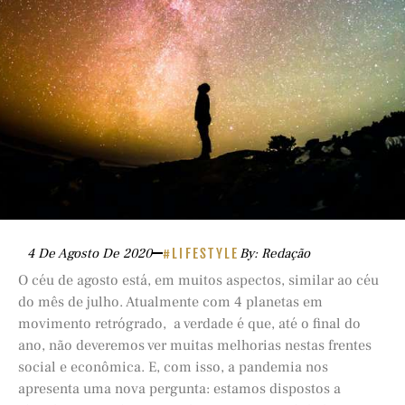
4 De Agosto De 2020
#LIFESTYLE
By: Redação
O céu de agosto está, em muitos aspectos, similar ao céu
do mês de julho. Atualmente com 4 planetas em
movimento retrógrado, a verdade é que, até o final do
ano, não deveremos ver muitas melhorias nestas frentes
social e econômica. E, com isso, a pandemia nos
apresenta uma nova pergunta: estamos dispostos a