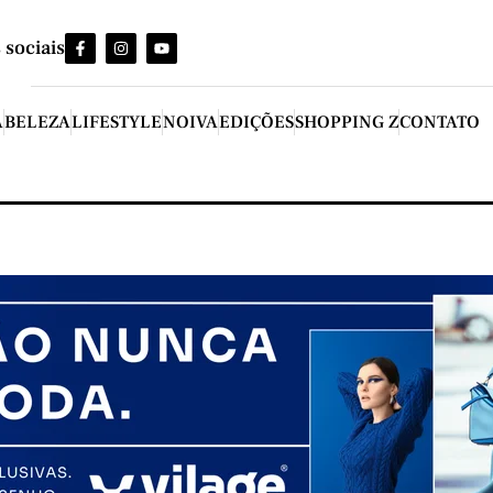
 sociais
A
BELEZA
LIFESTYLE
NOIVA
EDIÇÕES
SHOPPING Z
CONTATO