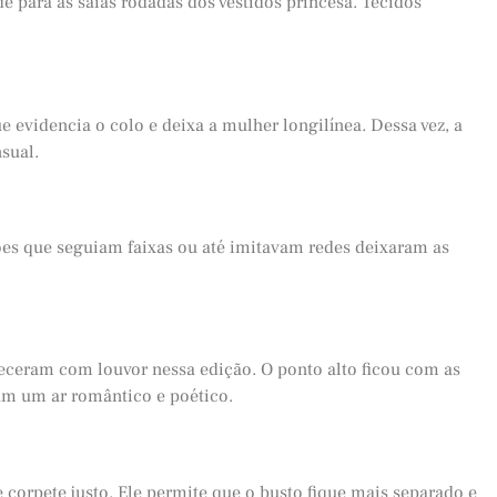
 para as saias rodadas dos vestidos princesa. Tecidos
 evidencia o colo e deixa a mulher longilínea. Dessa vez, a
sual.
es que seguiam faixas ou até imitavam redes deixaram as
ceram com louvor nessa edição. O ponto alto ficou com as
ram um ar romântico e poético.
 corpete justo. Ele permite que o busto fique mais separado e