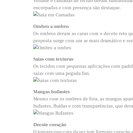
Volume e camadas de tecido deram suntuosidade
encorpados e com presença são destaque.
O
mbro a ombro
Os ombros deram as caras com o decote reto que
proposta surge com um ar mais dramático e sen
Saias com texturas
Os tecidos com pequenas aplicações com padrõ
saias com uma pegada fun.
Mangas bufantes
Mesmo com os ombros de fora, as mangas apare
bufantes, fluídas e com transparências, que de
Decote coração
O tomara-que-caia da vez tem formato coração e