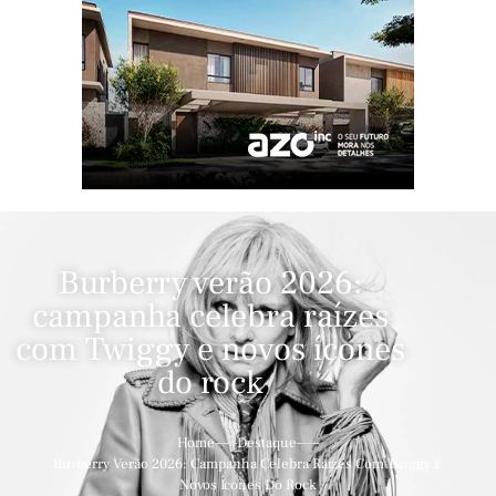
Burberry verão 2026:
campanha celebra raízes
com Twiggy e novos ícones
do rock
Home
Destaque
Burberry Verão 2026: Campanha Celebra Raízes Com Twiggy E
Novos Ícones Do Rock