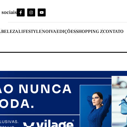
 sociais
A
BELEZA
LIFESTYLE
NOIVA
EDIÇÕES
SHOPPING Z
CONTATO