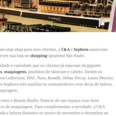
ne-stop shop
para seus clientes, a
C&A
e
Sephora
anunciam
e
em sua loja no
shopping
Iguatemi São Paulo.
idade e variedade que os clientes já esperam da gigante
as
,
maquiagens
, produtos de skincare e cabelo. Dentre as
ora Collection, MAC, Nars, Benefit, Urban Decay, Laura Mercier,
da Sephora irão auxiliar os consumidores com dicas de beleza,
maquiagem.
 como o
Beauty
Studio
. Trata-se de um espaço com itens
tos de maquiagem. Para complementar a novidade, a C&A
oda e beleza durantes os meses de novembro e dezembro no