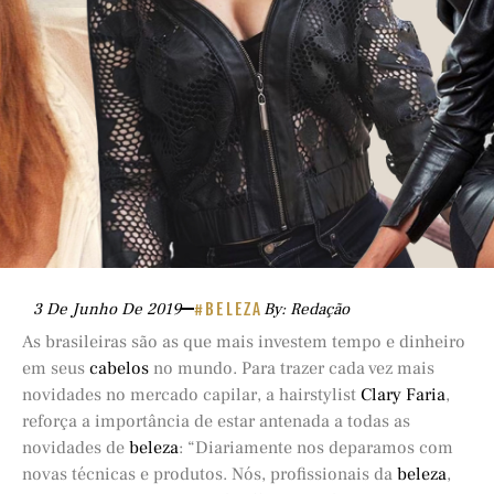
3 De Junho De 2019
#BELEZA
By: Redação
As brasileiras são as que mais investem tempo e dinheiro
em seus
cabelos
no mundo. Para trazer cada vez mais
novidades no mercado capilar, a hairstylist
Clary Faria
,
reforça a importância de estar antenada a todas as
novidades de
beleza
: “Diariamente nos deparamos com
novas técnicas e produtos. Nós, profissionais da
beleza
,