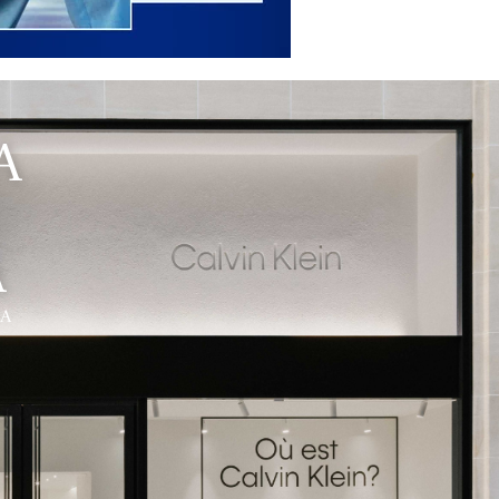
A
A
ÇA