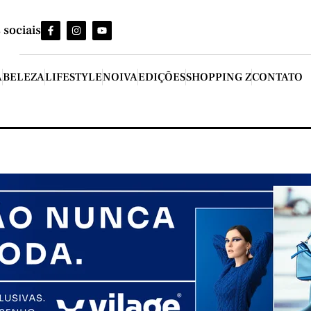
 sociais
A
BELEZA
LIFESTYLE
NOIVA
EDIÇÕES
SHOPPING Z
CONTATO