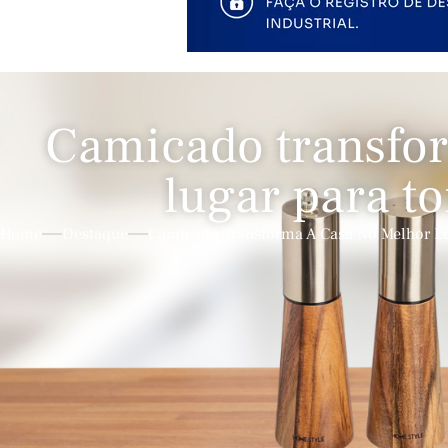
Camicado transfor
lugar para to
Home
Destaque
Camicado Transforma A Casa No Melhor Lug