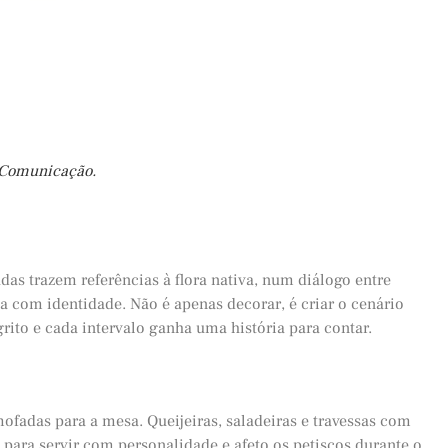
 Comunicação.
das trazem referências à flora nativa, num diálogo entre
asa com identidade. Não é apenas decorar, é criar o cenário
rito e cada intervalo ganha uma história para contar.
mofadas para a mesa. Queijeiras, saladeiras e travessas com
 para servir com personalidade e afeto os petiscos durante o