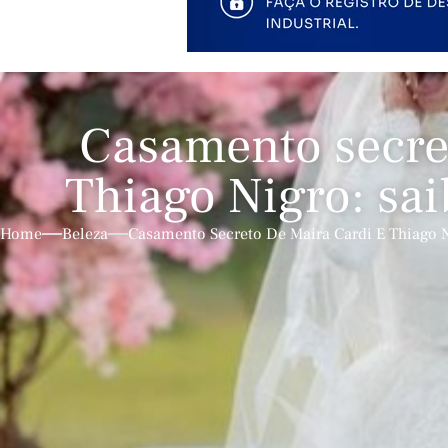
Casamento secret
Thiago Nigro: sai
Home
Beleza
Casamento Secreto De Maira Cardi E Thiago N