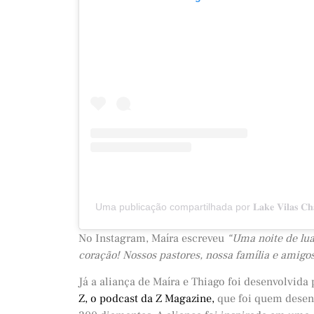
Uma publicação compartilhada por 𝐋𝐚𝐤𝐞 𝐕𝐢𝐥𝐚𝐬 𝐂𝐡𝐚
No Instagram, Maíra escreveu
“Uma noite de lua
coração! Nossos pastores, nossa família e amig
Já a aliança de Maíra e Thiago foi desenvolvida
Z, o podcast da Z Magazine,
que foi quem desenh