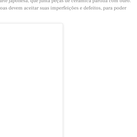
arte japonesa, que junta peças de cerâmica partida com ouro.
soas devem aceitar suas imperfeições e defeitos, para poder