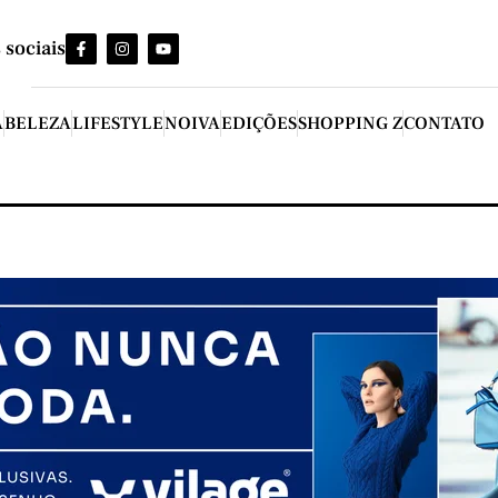
 sociais
A
BELEZA
LIFESTYLE
NOIVA
EDIÇÕES
SHOPPING Z
CONTATO