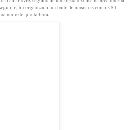
oso ao ar livre, seguido de uma festa luxuosa na área interna
a seguinte, foi organizado um baile de máscaras com os 80
a noite de quinta-feira.