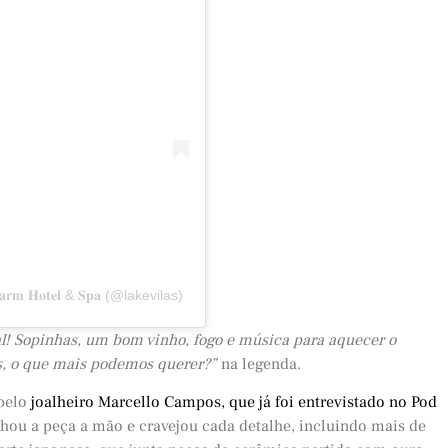
𝐦 𝐇𝐨𝐭𝐞𝐥 & 𝐒𝐩𝐚 (@lakevilas)
l! Sopinhas, um bom vinho, fogo e música para aquecer o
os, o que mais podemos querer?”
na legenda.
 pelo
joalheiro Marcello Campos, que já foi entrevistado no Pod
ou a peça a mão e cravejou cada detalhe, incluindo mais de