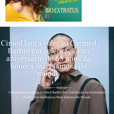
Cimed lança coleção Carmed
Barbie em celebração ao
aniversário de 65 anos da
boneca mais famosa do
mundo
Home
Beleza
Cimed Lança Coleção Carmed Barbie Em Celebração Ao Aniversário
De 65 Anos Da Boneca Mais Famosa Do Mundo