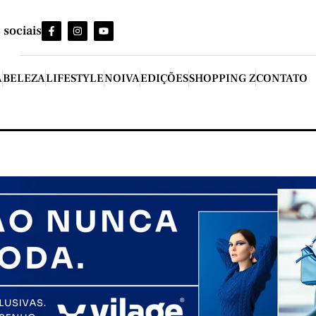
 sociais
A
BELEZA
LIFESTYLE
NOIVA
EDIÇÕES
SHOPPING Z
CONTATO