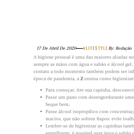
17 De Abril De 2020
#LIFESTYLE
By: Redação
A higiene pessoal é uma das maiores aliadas n
sempre as mãos com água e sabão e álcool gel,
contato a todo momento também podem ser in
época de pandemia, a
Z
ensina como higienizar o
Para começar, tire sua capinha, desconecte
Passe um pano com desengordurante umed
Seque bem;
Passe álcool isopropílico com concentra
macios, que não soltem fiapos: evite toalh
Lembre-se de higienizar as capinhas també
semelhante, é possível usar água e sabão 