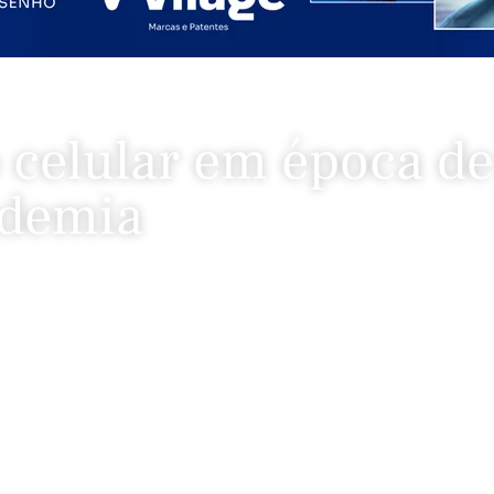
 celular em época de
demia
Pandemia