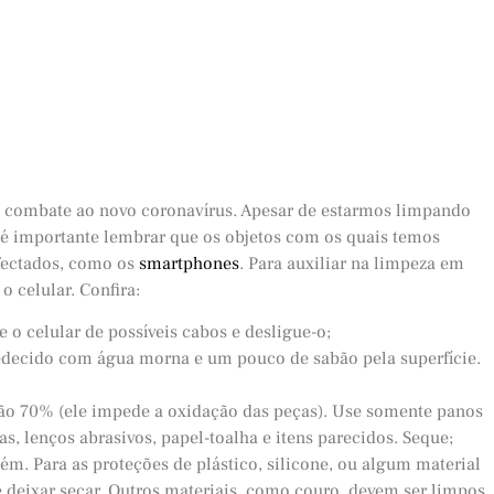
o combate ao novo coronavírus. Apesar de estarmos limpando
 é importante lembrar que os objetos com os quais temos
fectados, como os
smartphones
. Para auxiliar na limpeza em
 celular. Confira:
 o celular de possíveis cabos e desligue-o;
ecido com água morna e um pouco de sabão pela superfície.
ção 70% (ele impede a oxidação das peças). Use somente panos
as, lenços abrasivos, papel-toalha e itens parecidos. Seque;
m. Para as proteções de plástico, silicone, ou algum material
e deixar secar. Outros materiais, como couro, devem ser limpos