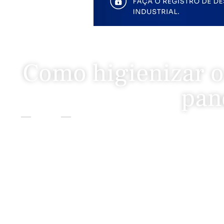
Como higienizar o
pan
Home
Lifestyle
Como Higienizar O Celular Em Época De 