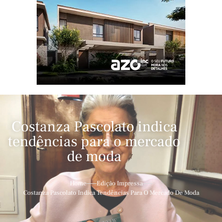
Costanza Pascolato indica
tendências para o mercado
de moda
Home
Edição Impressa
Costanza Pascolato Indica Tendências Para O Mercado De Moda