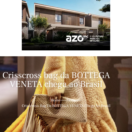
Crisscross bag da BOTTEGA
VENETA chega ao Brasil
Home
Moda
Crisscross Bag Da BOTTEGA VENETA Chega Ao Brasil