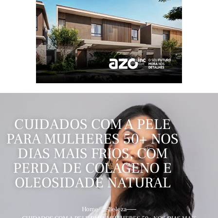
CUIDADOS COM A PELE
PARA MULHERES 50+ NOS
DIAS MAIS FRIOS, COM
PERDA DE COLÁGENO E
OLEOSIDADE NATURAL
Home
Beleza