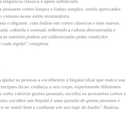
a elegância clássica e apelo sofisticado.
 possuem cortes limpos e linhas simples, sendo apreciados
ão comuns nesse estilo minimalista.
ta e elegante, com ênfase em cortes clássicos e tons suaves.
da, colorida e sensual, refletindo a cultura descontraída e
nças também podem ser influenciadas pelas condições
e cada região”,
completa.
a
 ajudar as pessoas a escolherem o biquíni ideal que realce sua
principais dicas: conheça o seu corpo, experimente diferentes
 certo, valorize gostos pessoais, escolha os acessórios certos e
ntas, escolher um biquíni é uma questão de gostos pessoais e
ce se sentir bem e confiante em seu traje de banho”
, finaliza.