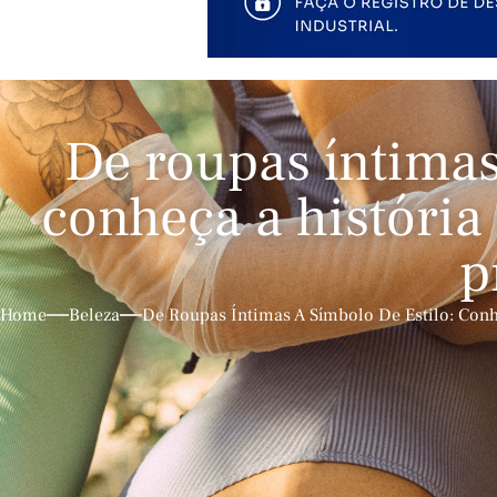
De roupas íntimas
conheça a história
p
Home
Beleza
De Roupas Íntimas A Símbolo De Estilo: Conh