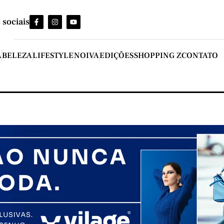
 sociais
A
BELEZA
LIFESTYLE
NOIVA
EDIÇÕES
SHOPPING Z
CONTATO