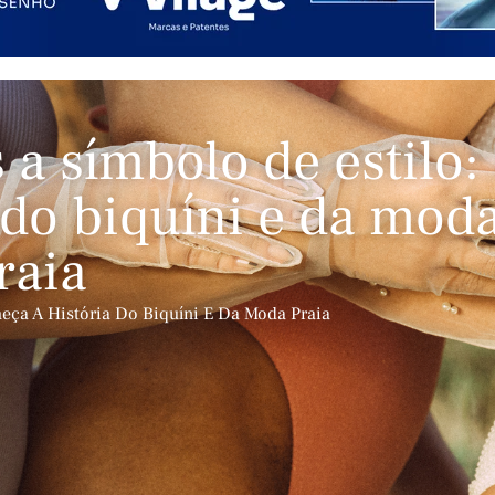
 a símbolo de estilo:
 do biquíni e da mod
raia
eça A História Do Biquíni E Da Moda Praia