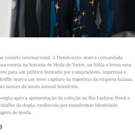
no cenário internacional. A Dendezeiro, marca comandada
z sua estreia na Semana de Moda de Turim, na Itália e levou uma
eiro para um público formado por compradores, imprensa e
 desfile marca um novo capítulo na trajetória da etiqueta baiana,
s nomes da moda autoral brasileira.
 surgiu após a apresentação da coleção na Rio Fashion Week e
abalho da dupla, conhecida por transformar identidade,
guagem de moda.
o