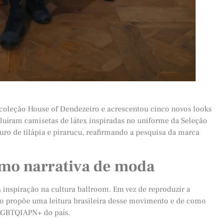
 coleção House of Dendezeiro e acrescentou cinco novos looks
luíram camisetas de látex inspiradas no uniforme da Seleção
uro de tilápia e pirarucu, reafirmando a pesquisa da marca
omo narrativa de moda
inspiração na cultura ballroom. Em vez de reproduzir a
ro propõe uma leitura brasileira desse movimento e de como
 LGBTQIAPN+ do país.