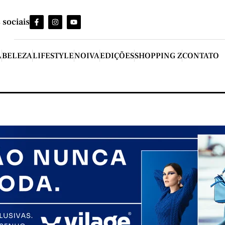
 sociais
A
BELEZA
LIFESTYLE
NOIVA
EDIÇÕES
SHOPPING Z
CONTATO