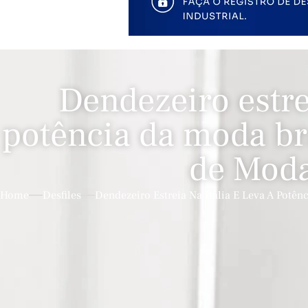
Dendezeiro estrei
potência da moda br
de Moda
Home
Desfiles
Dendezeiro Estreia Na Itália E Leva A Potê