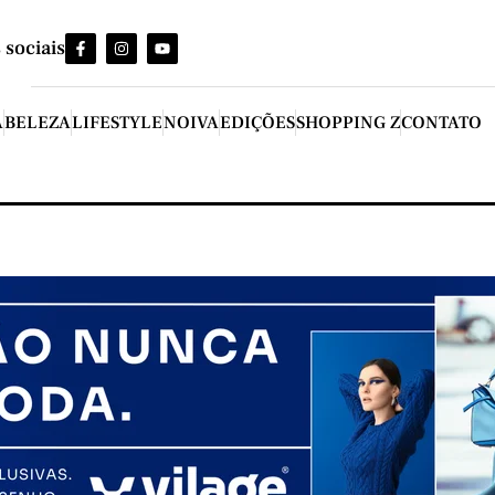
 sociais
A
BELEZA
LIFESTYLE
NOIVA
EDIÇÕES
SHOPPING Z
CONTATO