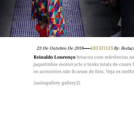
23 De Outubro De 2018
#DESFILES
By: Redaç
Reinaldo Lourenço
brincou com referências a
jaquetinhas motorcycle e looks totais de couro b
os acessórios não ficaram de fora. Veja os me
[unitegallery gallery2]