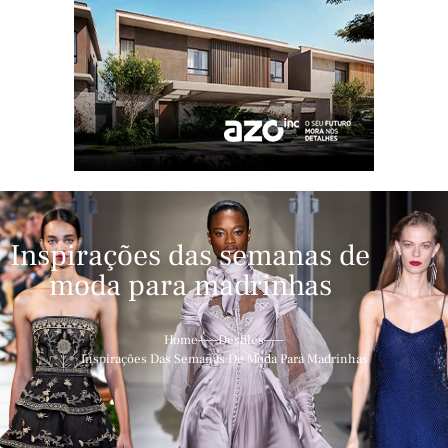
Inspirações das semanas de
moda para madrinhas
Home
Desfiles
Inspirações Das Semanas De Moda Para Madrinhas