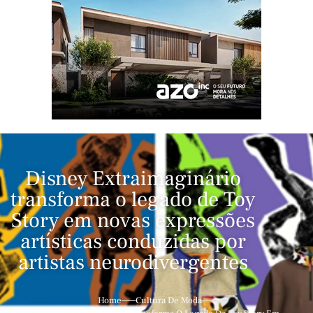
Disney Extraimaginário
transforma o legado de Toy
Story em novas expressões
artísticas conduzidas por
artistas neurodivergentes
Home
Cultura De Moda