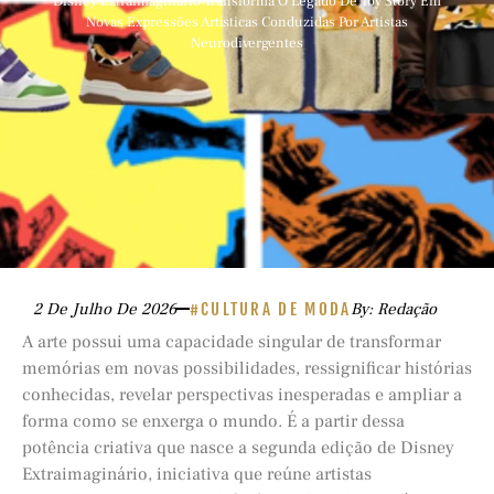
Disney Extraimaginário Transforma O Legado De Toy Story Em
Novas Expressões Artísticas Conduzidas Por Artistas
Neurodivergentes
2 De Julho De 2026
#CULTURA DE MODA
By: Redação
A arte possui uma capacidade singular de transformar
memórias em novas possibilidades, ressignificar histórias
conhecidas, revelar perspectivas inesperadas e ampliar a
forma como se enxerga o mundo. É a partir dessa
potência criativa que nasce a segunda edição de Disney
Extraimaginário, iniciativa que reúne artistas