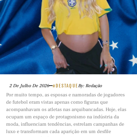
2 De Julho De 2026
#DESTAQUE
By: Redação
Por muito tempo, as esposas e namoradas de jogadores
de futebol eram vistas apenas como figuras que
acompanhavam os atletas nas arquibancadas. Hoje, elas
ocupam um espaço de protagonismo na indústria da
moda, influenciam tendências, estrelam campanhas de
luxo e transformam cada aparição em um desfile