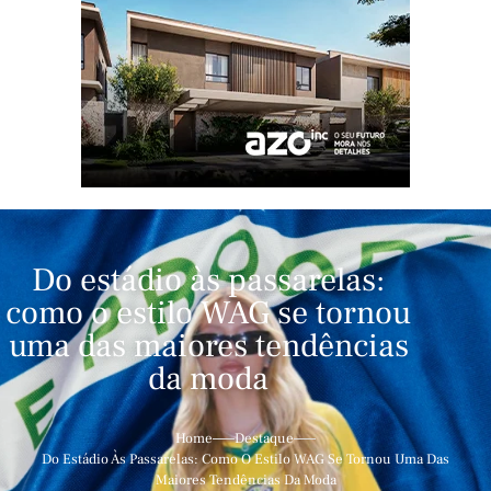
Do estádio às passarelas:
como o estilo WAG se tornou
uma das maiores tendências
da moda
Home
Destaque
Do Estádio Às Passarelas: Como O Estilo WAG Se Tornou Uma Das
Maiores Tendências Da Moda