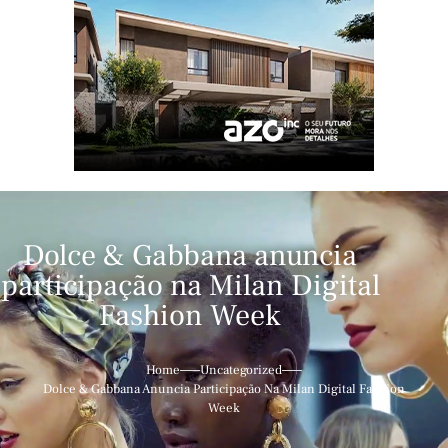
Dolce & Gabbana anuncia
participação na Milan Digital
Fashion Week
Home
Uncategorized
Dolce & Gabbana Anuncia Participação Na Milan Digital Fashion
Week