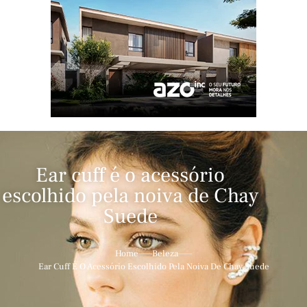
Ear cuff é o acessório
escolhido pela noiva de Chay
Suede
Home
Beleza
Ear Cuff É O Acessório Escolhido Pela Noiva De Chay Suede