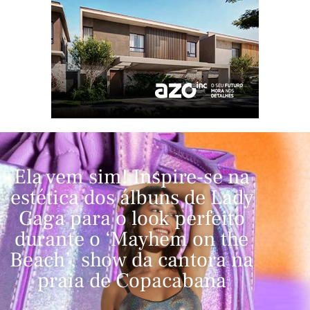
Ela vem sim! Inspire-se na
estética dos álbuns de Lady
Gaga para o look perfeito
durante o ‘Mayhem on the
Beach’, show da cantora na
praia de Copacabana