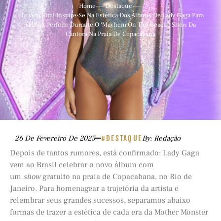
Home
Destaque
Ela Vem Sim! Inspire-Se Na Estética Dos Álbuns De Lady Gaga Para
O Look Perfeito Durante O ‘Mayhem On The Beach’, Show Da
Cantora Na Praia De Copacabana
26 De Fevereiro De 2025
#DESTAQUE
By: Redação
Depois de tantos rumores, está confirmado: Lady Gaga
vem ao Brasil celebrar o novo álbum com
um
show
gratuito na praia de Copacabana, no Rio de
Janeiro. Para homenagear a trajetória da artista e
relembrar seus grandes sucessos, separamos abaixo
formas de trazer a estética de cada era da Mother Monster