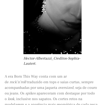
Hector-Albertazzi_Creditos-Sophia-
Lautert.
A era Born This Way conta com um ar
de
rock’n’roll
traduzido em tops e saias curtas, sempre
acompanhadas por uma jaqueta
oversized
, seja de couro
ou jeans. Os
spikes
apareceram com destaque por todo
o
look
, inclusive nos sapatos. Os cortes retos na
modelagem e a aparência mais geométrica de cada peça