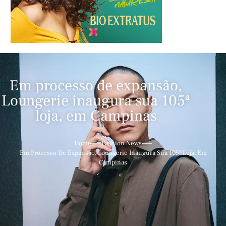
Em processo de expansão,
Loungerie inaugura sua 105ª
loja, em Campinas
Home
Fashion News
Em Processo De Expansão, Loungerie Inaugura Sua 105ª Loja, Em
Campinas