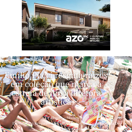
Emilio Pucci resgata raízes
em coleção que marca a
estreia de nova diretora
artística
Home
Moda
Emilio Pucci Resgata Raízes Em Coleção Que Marca A Estreia De
Nova Diretora Artística