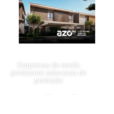
Empresas de moda
produzem máscaras de
proteção
Home
Fashion News
Empresas De Moda Produzem Máscaras De Proteção