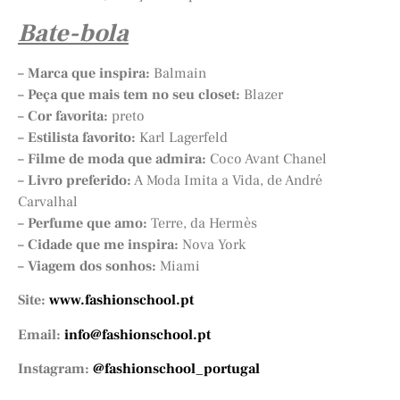
Bate-bola
–
Marca que inspira:
Balmain
– Peça que mais tem no seu closet:
Blazer
– Cor favorita:
preto
– Estilista favorito:
Karl Lagerfeld
– Filme de moda que admira:
Coco Avant Chanel
– Livro preferido:
A Moda Imita a Vida, de André
Carvalhal
– Perfume que amo:
Terre, da Hermès
– Cidade que me inspira:
Nova York
– Viagem dos sonhos:
Miami
Site:
www.fashionschool.pt
Email:
info@fashionschool.pt
Instagram:
@fashionschool_portugal