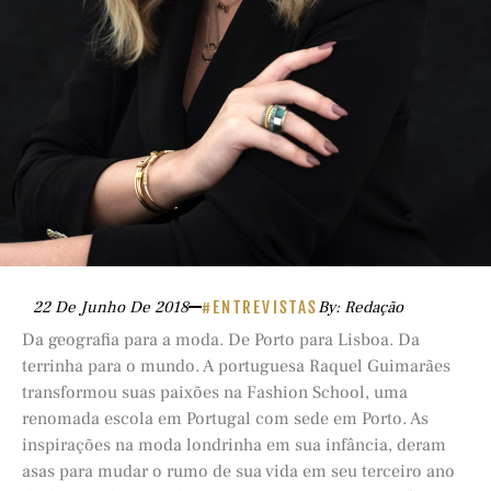
22 De Junho De 2018
#ENTREVISTAS
By: Redação
Da geografia para a moda. De Porto para Lisboa. Da
terrinha para o mundo. A portuguesa Raquel Guimarães
transformou suas paixões na Fashion School, uma
renomada escola em Portugal com sede em Porto. As
inspirações na moda londrinha em sua infância, deram
asas para mudar o rumo de sua vida em seu terceiro ano