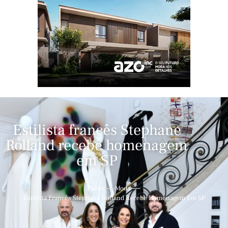
Estilista francês Stephane
Rolland recebe homenagem
em SP
Home
Moda
Estilista Francês Stephane Rolland Recebe Homenagem Em SP