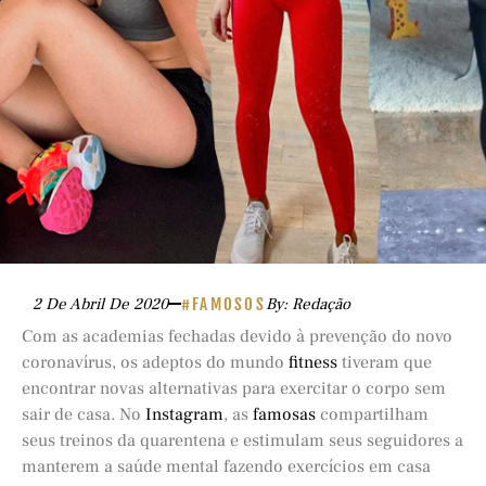
2 De Abril De 2020
#FAMOSOS
By: Redação
Com as academias fechadas devido à prevenção do novo
coronavírus, os adeptos do mundo
fitness
tiveram que
encontrar novas alternativas para exercitar o corpo sem
sair de casa. No
Instagram
, as
famosas
compartilham
seus treinos da quarentena e estimulam seus seguidores a
manterem a saúde mental fazendo exercícios em casa