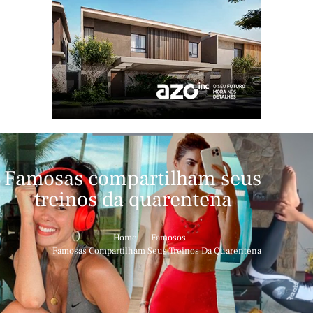
Famosas compartilham seus
treinos da quarentena
Home
Famosos
Famosas Compartilham Seus Treinos Da Quarentena