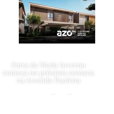
Feira da Moda Inverno
começa na próxima semana
na Avenida Paulista
Home
Eventos
Feira Da Moda Inverno Começa Na Próxima Semana Na Avenida
Paulista