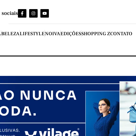
 sociais
A
BELEZA
LIFESTYLE
NOIVA
EDIÇÕES
SHOPPING Z
CONTATO