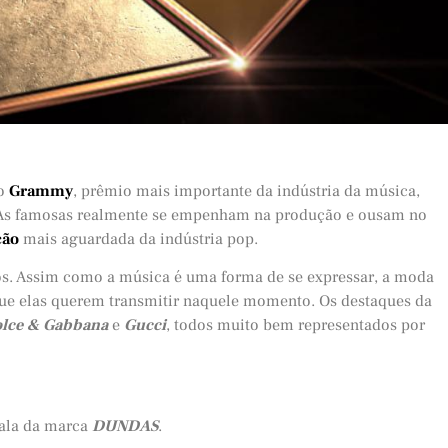
 o
Grammy
, prêmio mais importante da indústria da música,
 As famosas realmente se empenham na produção e ousam no
ção
mais aguardada da indústria pop.
s. Assim como a música é uma forma de se expressar, a moda
 que elas querem transmitir naquele momento. Os destaques da
lce & Gabbana
e
Gucci
, todos muito bem representados por
ala da marca
DUNDAS
.