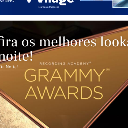
ra os melhores look
noite!
Da Noite!