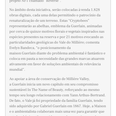
projeto NFT chamado “Reverse”.
No âmbito desta iniciativa, serão colocadas à venda 1.828
obras digitais, cada uma delas permitindo o patrocínio da
renaturalização de um terreno. Estas “Cryptobees”
representarão as abelhas, emblema da Guerlain, animadas
por cerca de quinze motivos florais e vegetais inspirados nas
espécies presentes na reserva e por 21 motivos evocando as
particularidades geológicas do Vale do Millière; comenta
Evelyn Bandeca, “o posicionamento da
maison Guerlain diante do problema ambiental é fantástico e
coloca em pauta a necessidade das grandes marcas atuarem
ativamente em favor de soluções ambientais de relevância
mundial”.
Ao apoiar a área de conservação de Millière Valley,
a Guerlain inicia um novo capítulo em seu compromisso
sustentável In The Name of Beauty, reforçando ao mesmo
tempo seu longo relacionamento com Yann Arthus-Bertrand.
De fato, o Vale já foi propriedade da família Guerlain, tendo
sido adquirido por Gabriel Guerlain em 1867. Hoje, a Maison
e o ambientalista colaboram mais uma vez para garantir que