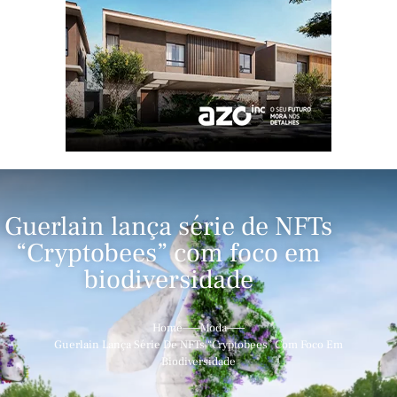
Guerlain lança série de NFTs
“Cryptobees” com foco em
biodiversidade
Home
Moda
Guerlain Lança Série De NFTs “Cryptobees” Com Foco Em
Biodiversidade