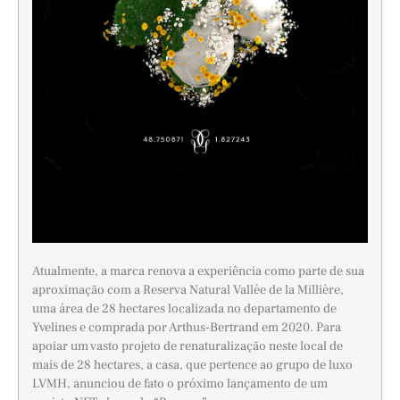
Atualmente, a marca renova a experiência como parte de sua
aproximação com a Reserva Natural Vallée de la Millière,
uma área de 28 hectares localizada no departamento de
Yvelines e comprada por Arthus-Bertrand em 2020. Para
apoiar um vasto projeto de renaturalização neste local de
mais de 28 hectares, a casa, que pertence ao grupo de luxo
LVMH, anunciou de fato o próximo lançamento de um