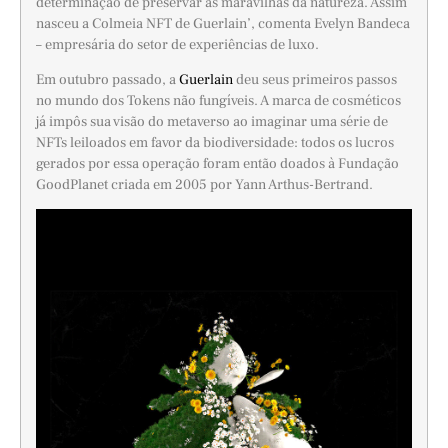
determinação de preservar as maravilhas da natureza. Assim
nasceu a Colmeia NFT de Guerlain’, comenta Evelyn Bandeca
– empresária do setor de experiências de luxo.
Em outubro passado, a
Guerlain
deu seus primeiros passos
no mundo dos Tokens não fungíveis. A marca de cosméticos
já impôs sua visão do metaverso ao imaginar uma série de
NFTs leiloados em favor da biodiversidade: todos os lucros
gerados por essa operação foram então doados à Fundação
GoodPlanet criada em 2005 por Yann Arthus-Bertrand.