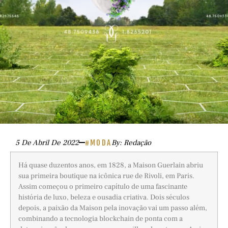
5 De Abril De 2022
#MODA
By: Redação
Há quase duzentos anos, em 1828, a Maison Guerlain abriu
sua primeira boutique na icônica rue de Rivoli, em Paris.
Assim começou o primeiro capítulo de uma fascinante
história de luxo, beleza e ousadia criativa. Dois séculos
depois, a paixão da Maison pela inovação vai um passo além,
combinando a tecnologia blockchain de ponta com a