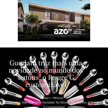
Guerlain traz mais uma
novidade no mundo dos
batons: o Rouge G
customizável
Home
Beleza
Guerlain Traz Mais Uma Novidade No Mundo Dos Batons: O Rouge
G Customizável