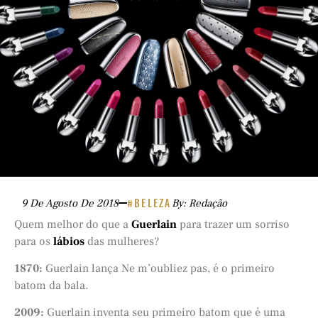
9 De Agosto De 2018
#BELEZA
By: Redação
Quem melhor do que a
Guerlain
para trazer um sorriso
para os
lábios
das mulheres?
1870:
Guerlain lança Ne m’oubliez pas, é o primeiro
batom da bala.
2009:
Guerlain inventa seu primeiro batom que é uma