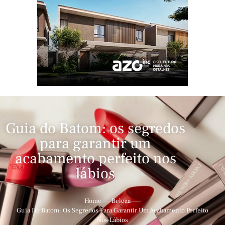
Guia do Batom: os segredos
para garantir um
acabamento perfeito nos
lábios
Home
Beleza
Guia Do Batom: Os Segredos Para Garantir Um Acabamento Perfeito
Nos Lábios